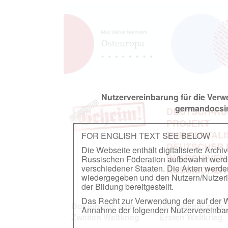
Nutzervereinbarung für die Ver
germandocsin
DEUTSCH-RU
PROJEKT
ZUR DIGITAL
FOR ENGLISH TEXT SEE BELOW
DEUTSCHER
Die Webseite enthält digitalisierte Arch
IN ARCHIVEN
Russischen Föderation aufbewahrt werden.
verschiedener Staaten. Die Akten werde
RUSSISCHEN
wiedergegeben und den Nutzern/Nutzeri
der Bildung bereitgestellt.
Das Recht zur Verwendung der auf der We
Dokumente zum
Dokumente zum
Annahme der folgenden Nutzervereinbaru
Zweiten Weltkrieg
Ersten Weltkrieg