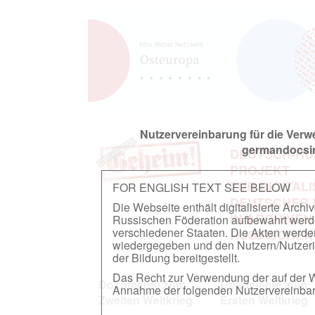
Nutzervereinbarung für die Ver
germandocsin
DEUTSCH-RU
PROJEKT
ZUR DIGITAL
FOR ENGLISH TEXT SEE BELOW
DEUTSCHER
Die Webseite enthält digitalisierte Arch
IN ARCHIVEN
Russischen Föderation aufbewahrt werden.
verschiedener Staaten. Die Akten werde
RUSSISCHEN
wiedergegeben und den Nutzern/Nutzeri
der Bildung bereitgestellt.
Das Recht zur Verwendung der auf der We
Dokumente zum
Dokumente zum
Annahme der folgenden Nutzervereinbaru
Zweiten Weltkrieg
Ersten Weltkrieg