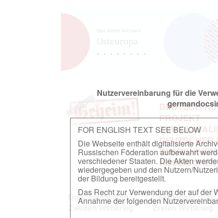
Nutzervereinbarung für die Ver
germandocsin
DEUTSCH-RU
PROJEKT
ZUR DIGITAL
FOR ENGLISH TEXT SEE BELOW
DEUTSCHER
Die Webseite enthält digitalisierte Arch
IN ARCHIVEN
Russischen Föderation aufbewahrt werden.
verschiedener Staaten. Die Akten werde
RUSSISCHEN
wiedergegeben und den Nutzern/Nutzeri
der Bildung bereitgestellt.
Das Recht zur Verwendung der auf der We
Dokumente zum
Dokumente zum
Annahme der folgenden Nutzervereinbaru
Zweiten Weltkrieg
Ersten Weltkrieg