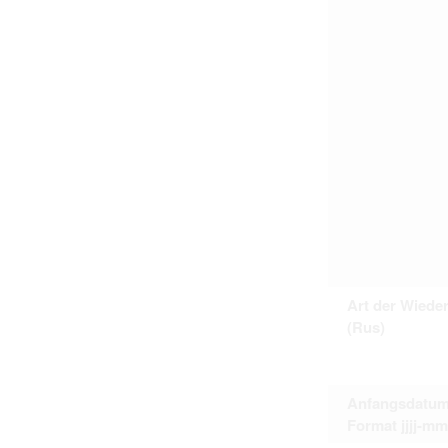
Art der Wiede
(Rus)
Anfangsdatum
Format jjjj-mm