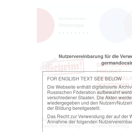
Nutzervereinbarung für die Ver
germandocsin
DEUTSCH-RU
PROJEKT
ZUR DIGITAL
FOR ENGLISH TEXT SEE BELOW
DEUTSCHER
Die Webseite enthält digitalisierte Arch
IN ARCHIVEN
Russischen Föderation aufbewahrt werden.
verschiedener Staaten. Die Akten werde
RUSSISCHEN
wiedergegeben und den Nutzern/Nutzeri
der Bildung bereitgestellt.
Das Recht zur Verwendung der auf der We
Dokumente zum
Dokumente zum
Annahme der folgenden Nutzervereinbaru
Zweiten Weltkrieg
Ersten Weltkrieg