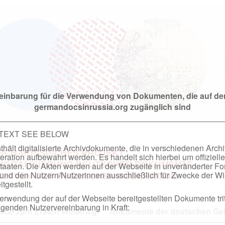
einbarung für die Verwendung von Dokumenten, die auf de
germandocsinrussia.org zugänglich sind
 TEXT SEE BELOW
hält digitalisierte Archivdokumente, die in verschiedenen Arch
SCH-RUSSISCHES PROJEKT
ation aufbewahrt werden. Es handelt sich hierbei um offizielle
DIGITALISIERUNG DEUTSCHER DOKUMENTE
taaten. Die Akten werden auf der Webseite in unveränderter F
nd den Nutzern/Nutzerinnen ausschließlich für Zwecke der Wi
RCHIVEN DER RUSSISCHEN FÖDERATION
tgestellt.
rwendung der auf der Webseite bereitgestellten Dokumente trit
genden Nutzervereinbarung in Kraft:
te zum Ersten Weltkrieg
Dokumente der deutschen Geh