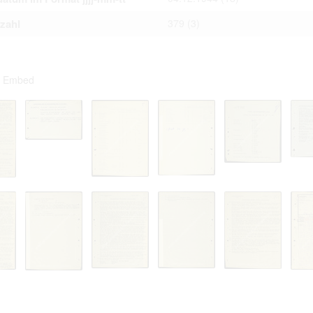
tzahl
379
(3)
Embed