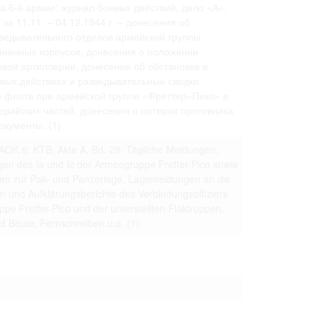
а 6-й армии: журнал боевых действий, дело «А»,
 to copying,
а 11.11. – 04.12.1944 г. – донесения об
erty are not subject
зведывательного отделов армейской группы
иненных корпусов, донесения о положении
ials (with regard to
life in the narrow
овой артиллерии, донесения об обстановке в
mation subject to
евых действиях и разведывательные сводки
о флота при армейской группе «Фреттер–Пико» и
es of handling
ерийских частей, донесения о потерях противника
olved in this
документы.
(1)
ules by website
 AOK 6: KTB, Akte A, Bd. 28: Tägliche Meldungen,
en des Ia und Ic der Armeegruppe Fretter-Pico sowie
gen zur Pak- und Panzerlage, Lagemeldungen an die
 und Aufklärungsberichte des Verbindungsoffiziers
ly once you
ppe Fretter-Pico und der unterstellten Flaktruppen,
d Beute, Fernschreiben u.a.
(1)