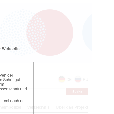
r Webseite
iven der
s Schriftgut
DE
RU
orm
ssenschaft und
t erst nach der
eimpolizei
Verzeichnis
Über das Projekt