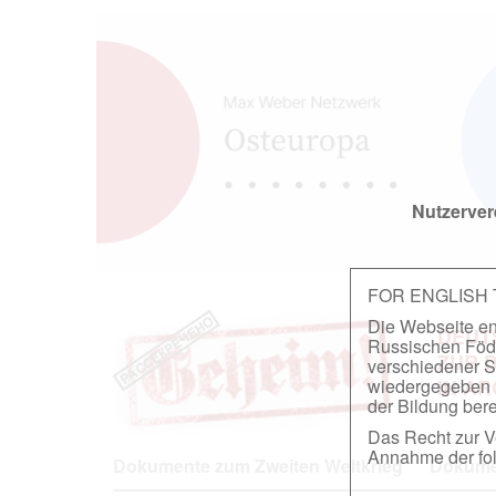
Nutzerver
FOR ENGLISH
Die Webseite ent
DEUT
Russischen Föder
ZUR 
verschiedener S
wiedergegeben u
IN A
der Bildung berei
Das Recht zur Ve
Annahme der fol
Dokumente zum Zweiten Weltkrieg
Dokumen