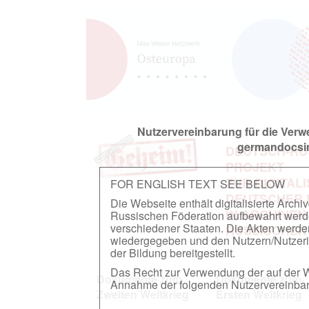
Nutzervereinbarung für die Ver
germandocsin
DEUTSCH-RU
PROJEKT
ZUR DIGITAL
FOR ENGLISH TEXT SEE BELOW
DEUTSCHER
Die Webseite enthält digitalisierte Arch
IN ARCHIVEN
Russischen Föderation aufbewahrt werden.
verschiedener Staaten. Die Akten werde
RUSSISCHEN
wiedergegeben und den Nutzern/Nutzeri
der Bildung bereitgestellt.
Das Recht zur Verwendung der auf der We
Dokumente zum
Dokumente zum
Annahme der folgenden Nutzervereinbaru
Zweiten Weltkrieg
Ersten Weltkrieg