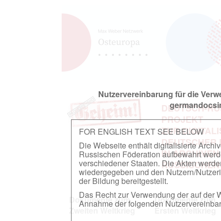
Nutzervereinbarung für die Ver
germandocsin
DEUTSCH-RU
PROJEKT
ZUR DIGITAL
FOR ENGLISH TEXT SEE BELOW
DEUTSCHER
Die Webseite enthält digitalisierte Arch
IN ARCHIVEN
Russischen Föderation aufbewahrt werden.
verschiedener Staaten. Die Akten werde
RUSSISCHEN
wiedergegeben und den Nutzern/Nutzeri
der Bildung bereitgestellt.
Das Recht zur Verwendung der auf der We
Dokumente zum
Dokumente zum
Annahme der folgenden Nutzervereinbaru
Zweiten Weltkrieg
Ersten Weltkrieg