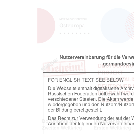
Nutzervereinbarung für die Ver
germandocsin
DEUTSCH-RU
PROJEKT
ZUR DIGITAL
FOR ENGLISH TEXT SEE BELOW
DEUTSCHER
Die Webseite enthält digitalisierte Arch
IN ARCHIVEN
Russischen Föderation aufbewahrt werden.
verschiedener Staaten. Die Akten werde
RUSSISCHEN
wiedergegeben und den Nutzern/Nutzeri
der Bildung bereitgestellt.
Das Recht zur Verwendung der auf der We
Dokumente zum
Dokumente zum
Annahme der folgenden Nutzervereinbaru
Zweiten Weltkrieg
Ersten Weltkrieg