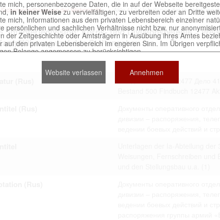
chte mich, personenbezogene Daten, die in auf der Webseite bereitgeste
d Sicherungsdivisionen der Wehrmacht...
Akte 413. Unterlagen der Ia-Abteilung der
ind,
in keiner Weise
zu vervielfältigen, zu verbreiten oder an Dritte we
chte mich, Informationen aus dem privaten Lebensbereich einzelner nat
re persönlichen und sachlichen Verhältnisse nicht bzw. nur anonymisie
35. Infanteriedivision: Korps- und Divisionsbefehle – We
n der Zeitgeschichte oder Amtsträgern in Ausübung ihres Amtes bezie
 Kampfführung und den Stellungsbau u.a.
r auf den privaten Lebensbereich im engeren Sinn. Im Übrigen verpflich
igen Belange angemessen zu berücksichtigen.
nen von Unterlagen, die sich auf natürliche Personen beziehen, sind nic
 mich, derartige Unterlagen
in keiner Weise
zu reproduzieren.
Website verlassen
Annehmen
 an, dass ich die Verletzungen von Persönlichkeitsrechten und schutz
atur (Rus)
Фонд 500 Опись 12477 Дело 4
en Berechtigten selbst zu vertreten habe. Ich stelle die an der Erstell
er Seite Beteiligten bei Verstößen von jeglicher Haftung frei.
Bestand 500 Findbuch 12477 Ak
ntitel (Rus)
Документы оперативного отдела
дивизии – распоряжения, телег
erwendung der auf der Webseite bereitgestellten Dokumente trit
ведении боевых действий и ст
Nutzervereinbarung in Kraft.
titel
Unterlagen der Ia-Abteilung der 3
Weisungen, Fernschreiben und B
und den Stellungsbau u.a.
(1)
tains digitized archival collections which are official documents 
ved in various archives of the Russian Federation. The website
tation (Rus)
Документы оперативного отдела
ts exclusively for scientific and research purposes.
дивизии – распоряжения, телег
 to abide by the following terms:
ведении боевых действий и ст
распоряжения группы армий «В