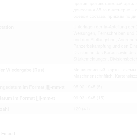
против противотанковой артилл
ta contained in documents published at the website shall not be subject
 or transfer to third parties in whatever form.
донесения 35-го инженерно – 
 to private life of particular individuals, their private relations and prop
боевом составе, приказы по ди
ay otherwise be used in anonymous form only.
rsons that are historical figures of contemporary history or public offic
tation
Unterlagen der Ia-Abteilung der 3
of their duties) these requirements are only applicable to their private 
s notion. Otherwise, the user assumes the obligation to duly treat infor
Weisungen, Fernschreiben und B
ion.
und den Stellungsbau, Anordnun
 of documents related to individuals is not allowed.
Panzerbekämpfung und den Eins
umes legal responsibility before affected parties in case privacy or rul
Division an das Korps sowie des P
subject to data protection are breached. Individuals or organizations inv
uction shall be free from all and any liability for breach of the above r
Stärkemeldungen, Divisionsbefeh
der Wiedergabe (Rus)
Машинописный, карты - схемы
Maschinenschriftlich, Kartenskiz
iliarize with documents made available at the website arises on
ngsdatum im Format jjjj-mm-tt
05.02.1945
(5)
 hereof.
atum im Format jjjj-mm-tt
09.03.1945
(15)
tzahl
129
(41)
Embed