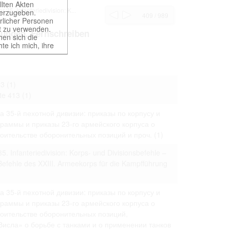
llten Akten
 35. Infanteriedivision: K...
iterzugeben.
409 / 989
ürlicher Personen
rt zu verwenden.
isungen, Fernschreiben
hen sich die
te ich mich, ihre
ht gestattet. Ich
würdigen Belangen
13
(1)
ung und der
te 413
(1)
 35-й пехотной дивизии: приказы по корпусу и
раммы и приказы 23-го армейского корпуса о
t erst nach
роительстве оборонительных позиций и проч.
(1)
5. Infanteriedivision: Korps- und Divisionsbefehle –
efehle des XXIII. Armeekorps für die Kampfführung
of different
 provides access
 35-й пехотной дивизии: приказы по корпусу и
раммы и приказы 23-го армейского корпуса о
роительстве оборонительных позиций,
исла» о борьбе с танками и о применении танков