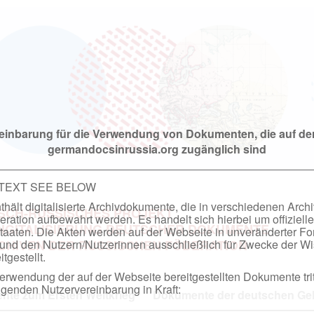
einbarung für die Verwendung von Dokumenten, die auf de
germandocsinrussia.org zugänglich sind
 TEXT SEE BELOW
hält digitalisierte Archivdokumente, die in verschiedenen Arch
SCH-RUSSISCHES PROJEKT
ation aufbewahrt werden. Es handelt sich hierbei um offizielle
DIGITALISIERUNG DEUTSCHER DOKUMENTE
taaten. Die Akten werden auf der Webseite in unveränderter F
nd den Nutzern/Nutzerinnen ausschließlich für Zwecke der Wi
RCHIVEN DER RUSSISCHEN FÖDERATION
tgestellt.
rwendung der auf der Webseite bereitgestellten Dokumente trit
genden Nutzervereinbarung in Kraft:
te zum Ersten Weltkrieg
Dokumente der deutschen Geh