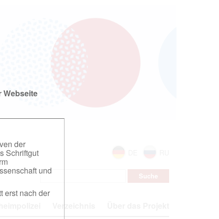
r Webseite
iven der
s Schriftgut
DE
RU
orm
ssenschaft und
t erst nach der
eimpolizei
Verzeichnis
Über das Projekt