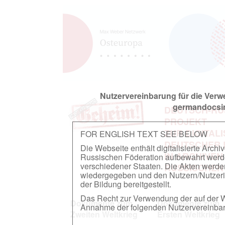
Nutzervereinbarung für die Ver
germandocsin
DEUTSCH-RU
PROJEKT
ZUR DIGITAL
FOR ENGLISH TEXT SEE BELOW
DEUTSCHER
Die Webseite enthält digitalisierte Arch
IN ARCHIVEN
Russischen Föderation aufbewahrt werden.
verschiedener Staaten. Die Akten werde
RUSSISCHEN
wiedergegeben und den Nutzern/Nutzeri
der Bildung bereitgestellt.
Das Recht zur Verwendung der auf der We
Dokumente zum
Dokumente zum
Annahme der folgenden Nutzervereinbaru
Zweiten Weltkrieg
Ersten Weltkrieg