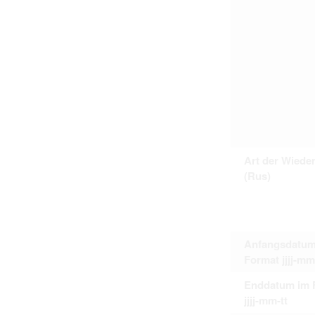
Art der Wiede
(Rus)
Anfangsdatum
Format jjjj-mm
Enddatum im 
jjjj-mm-tt