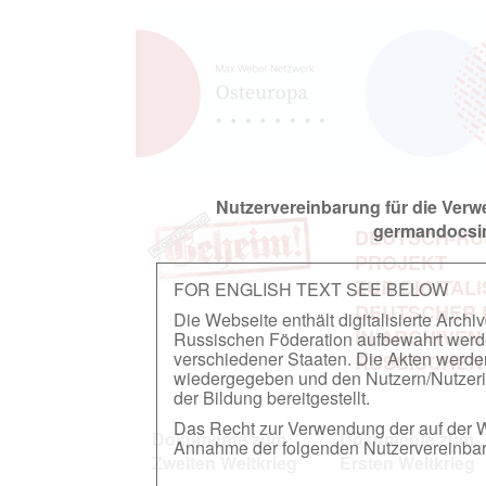
Nutzervereinbarung für die Ver
germandocsin
DEUTSCH-RU
PROJEKT
ZUR DIGITAL
FOR ENGLISH TEXT SEE BELOW
DEUTSCHER
Die Webseite enthält digitalisierte Arch
IN ARCHIVEN
Russischen Föderation aufbewahrt werden.
verschiedener Staaten. Die Akten werde
RUSSISCHEN
wiedergegeben und den Nutzern/Nutzeri
der Bildung bereitgestellt.
Das Recht zur Verwendung der auf der We
Dokumente zum
Dokumente zum
Annahme der folgenden Nutzervereinbaru
Zweiten Weltkrieg
Ersten Weltkrieg