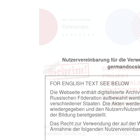
Nutzervereinbarung für die Ver
germandocsin
DEUTSCH-RU
PROJEKT
ZUR DIGITAL
FOR ENGLISH TEXT SEE BELOW
DEUTSCHER
Die Webseite enthält digitalisierte Arch
IN ARCHIVEN
Russischen Föderation aufbewahrt werden.
verschiedener Staaten. Die Akten werde
RUSSISCHEN
wiedergegeben und den Nutzern/Nutzeri
der Bildung bereitgestellt.
Das Recht zur Verwendung der auf der We
Dokumente zum
Dokumente zum
Annahme der folgenden Nutzervereinbaru
Zweiten Weltkrieg
Ersten Weltkrieg