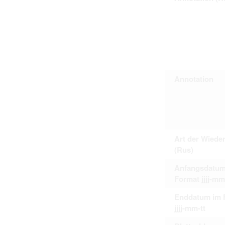
Personal data contained in documents p
distribution or transfer to third parties 
Data related to private life of particular
to use or may otherwise be used in an
Regarding persons that are historical fi
performance of their duties) these requi
sense of this notion. Otherwise, the use
data protection.
Reproduction of documents related to in
Annotation
The user assumes legal responsibility b
information subject to data protection a
website production shall be free from al
users.
Art der Wiede
The right to familiarize with documents 
accept the terms hereof.
(Rus)
Anfangsdatum
Format jjjj-mm
Enddatum im 
jjjj-mm-tt