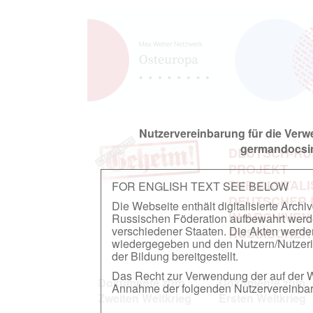
Nutzervereinbarung für die Ver
germandocsin
DEUTSCH-RU
PROJEKT
ZUR DIGITAL
FOR ENGLISH TEXT SEE BELOW
DEUTSCHER
Die Webseite enthält digitalisierte Arch
IN ARCHIVEN
Russischen Föderation aufbewahrt werden.
verschiedener Staaten. Die Akten werde
RUSSISCHEN
wiedergegeben und den Nutzern/Nutzeri
der Bildung bereitgestellt.
Das Recht zur Verwendung der auf der We
Dokumente zum
Dokumente zum
Annahme der folgenden Nutzervereinbaru
Zweiten Weltkrieg
Ersten Weltkrieg