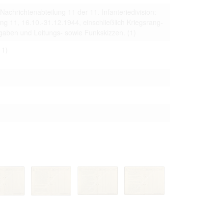
 to copying,
Nachrichtenabteilung 11 der 11. Infanteriedivision:
erty are not subject
ng 11, 16.10.-31.12.1944, einschließlich Kriegsrang-
ngaben und Leitungs- sowie Funkskizzen.
(1)
ials (with regard to
life in the narrow
11)
mation subject to
es of handling
olved in this
ules by website
ly once you