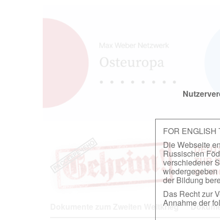
Nutzerver
FOR ENGLISH
Die Webseite ent
DEUT
Russischen Föder
ZUR 
verschiedener S
wiedergegeben u
IN A
der Bildung berei
Das Recht zur Ve
Annahme der fol
Dokumente zum Zweiten Weltkrieg
Dokumen