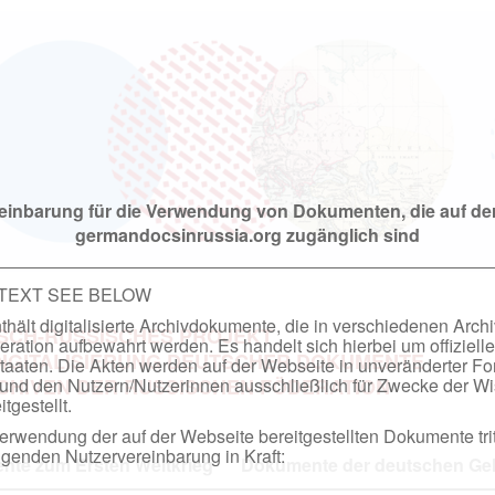
einbarung für die Verwendung von Dokumenten, die auf de
germandocsinrussia.org zugänglich sind
 TEXT SEE BELOW
hält digitalisierte Archivdokumente, die in verschiedenen Arch
SCH-RUSSISCHES PROJEKT
ation aufbewahrt werden. Es handelt sich hierbei um offizielle
DIGITALISIERUNG DEUTSCHER DOKUMENTE
taaten. Die Akten werden auf der Webseite in unveränderter F
nd den Nutzern/Nutzerinnen ausschließlich für Zwecke der Wi
RCHIVEN DER RUSSISCHEN FÖDERATION
tgestellt.
rwendung der auf der Webseite bereitgestellten Dokumente trit
genden Nutzervereinbarung in Kraft:
te zum Ersten Weltkrieg
Dokumente der deutschen Geh