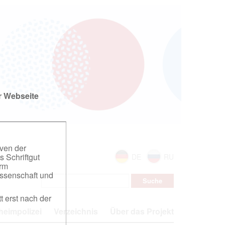
r Webseite
iven der
s Schriftgut
DE
RU
orm
ssenschaft und
t erst nach der
eimpolizei
Verzeichnis
Über das Projekt