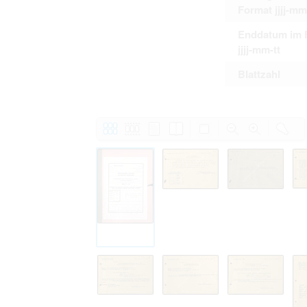
Format jjjj-mm
Enddatum im 
jjjj-mm-tt
Blattzahl