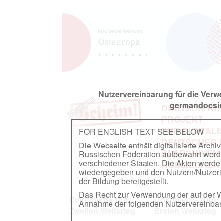
Nutzervereinbarung für die Ver
germandocsin
DEUTSCH-RU
PROJEKT
ZUR DIGITAL
FOR ENGLISH TEXT SEE BELOW
DEUTSCHER
Die Webseite enthält digitalisierte Arch
IN ARCHIVEN
Russischen Föderation aufbewahrt werden.
verschiedener Staaten. Die Akten werde
RUSSISCHEN
wiedergegeben und den Nutzern/Nutzeri
der Bildung bereitgestellt.
Das Recht zur Verwendung der auf der We
Dokumente zum
Dokumente zum
Annahme der folgenden Nutzervereinbaru
Zweiten Weltkrieg
Ersten Weltkrieg