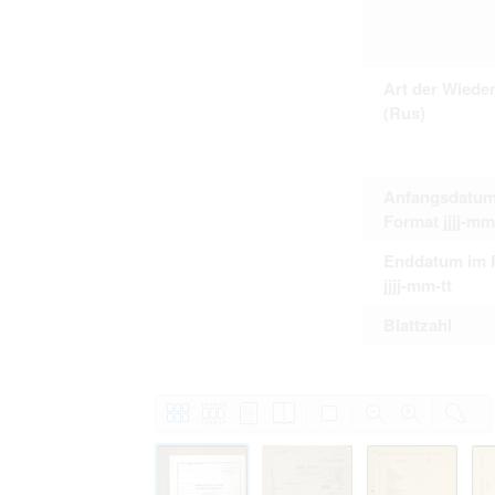
Art der Wiede
(Rus)
Anfangsdatum
Format jjjj-mm
Enddatum im 
jjjj-mm-tt
Blattzahl