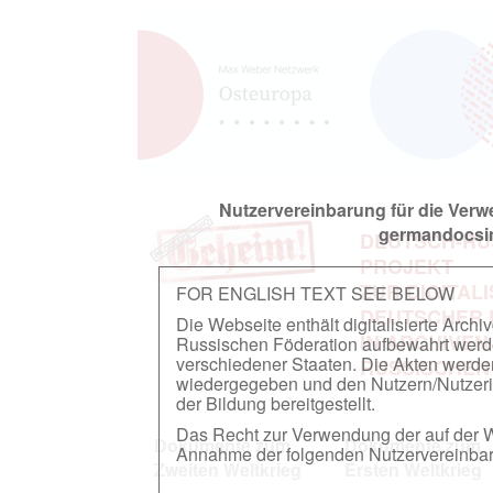
Nutzervereinbarung für die Ver
germandocsin
DEUTSCH-RU
PROJEKT
ZUR DIGITAL
FOR ENGLISH TEXT SEE BELOW
DEUTSCHER
Die Webseite enthält digitalisierte Arch
IN ARCHIVEN
Russischen Föderation aufbewahrt werden.
verschiedener Staaten. Die Akten werde
RUSSISCHEN
wiedergegeben und den Nutzern/Nutzeri
der Bildung bereitgestellt.
Das Recht zur Verwendung der auf der We
Dokumente zum
Dokumente zum
Annahme der folgenden Nutzervereinbaru
Zweiten Weltkrieg
Ersten Weltkrieg