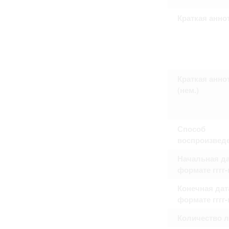
Право на ознакомление с документами
принятия условий настоящего соглаш
Краткая анно
Краткая анно
(нем.)
Способ
воспроизвед
Начальная да
формате гггг
Конечная дат
формате гггг
Количество 