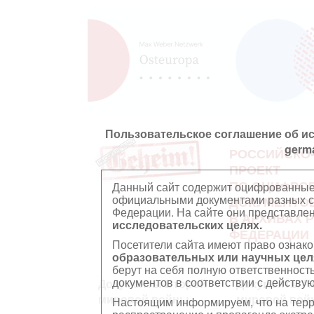
Пользовательское соглашение об и
germ
РОССИЙСКО
ПРОЕКТ
ПО ОЦИФРО
Данный сайт содержит оцифрованные
официальными документами разных ст
ДОКУМЕНТО
Федерации. На сайте они представл
В АРХИВАХ 
исследовательских целях.
ФЕДЕРАЦИИ
Посетители сайта имеют право ознако
образовательных или научных цел
берут на себя полную ответственност
документов в соответствии с действ
Документы Второй
Документы П
мировой войны
мировой вой
Настоящим информируем, что на тер