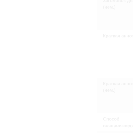
Заголовок де
Право на ознакомление с документами
(нем.)
принятия условий настоящего соглаш
Краткая анно
Краткая анно
(нем.)
Способ
воспроизвед