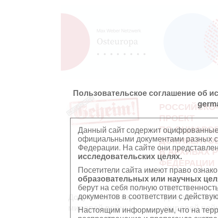
Пользовательское соглашение об и
germ
РОССИЙСКО
ПРОЕКТ
ПО ОЦИФРО
Данный сайт содержит оцифрованные
официальными документами разных ст
ДОКУМЕНТО
Федерации. На сайте они представл
В АРХИВАХ 
исследовательских целях.
ФЕДЕРАЦИИ
Посетители сайта имеют право ознако
образовательных или научных цел
берут на себя полную ответственност
документов в соответствии с действ
Документы Второй
Документы П
мировой войны
мировой вой
Настоящим информируем, что на тер