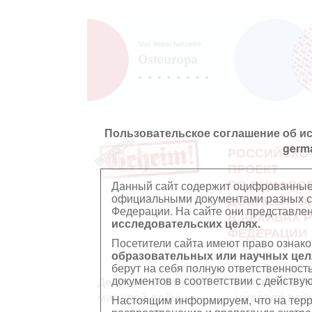
Пользовательское соглашение об и
germ
РОССИЙСКО
ПРОЕКТ
ПО ОЦИФРО
Данный сайт содержит оцифрованные
официальными документами разных ст
ДОКУМЕНТО
Федерации. На сайте они представл
В АРХИВАХ 
исследовательских целях.
ФЕДЕРАЦИИ
Посетители сайта имеют право ознако
образовательных или научных цел
берут на себя полную ответственност
документов в соответствии с действ
Документы Второй
Документы П
мировой войны
мировой вой
Настоящим информируем, что на тер