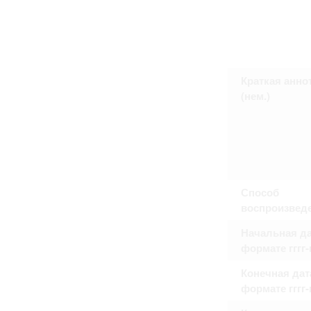
Право на ознакомление с документами
принятия условий настоящего соглаш
Краткая анно
(нем.)
Способ
воспроизвед
Начальная да
формате гггг
Конечная дат
формате гггг