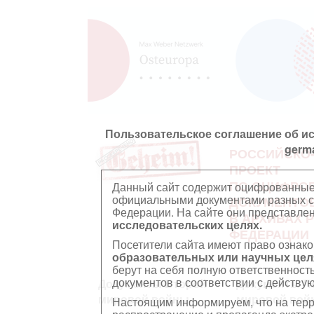
Пользовательское соглашение об и
germ
РОССИЙСКО
ПРОЕКТ
ПО ОЦИФРО
Данный сайт содержит оцифрованные
официальными документами разных ст
ДОКУМЕНТО
Федерации. На сайте они представл
В АРХИВАХ 
исследовательских целях.
ФЕДЕРАЦИИ
Посетители сайта имеют право ознако
образовательных или научных цел
берут на себя полную ответственност
документов в соответствии с действ
Документы Второй
Документы П
мировой войны
мировой вой
Настоящим информируем, что на тер