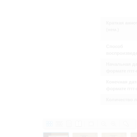
Право на ознакомление с документами
принятия условий настоящего соглаш
Краткая анно
(нем.)
Способ
воспроизвед
Начальная да
формате гггг
Конечная дат
формате гггг
Количество 