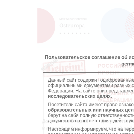
Пользовательское соглашение об и
germ
РОССИЙСКО
ПРОЕКТ
ПО ОЦИФРО
Данный сайт содержит оцифрованные
официальными документами разных ст
ДОКУМЕНТО
Федерации. На сайте они представл
В АРХИВАХ 
исследовательских целях.
ФЕДЕРАЦИИ
Посетители сайта имеют право ознако
образовательных или научных цел
берут на себя полную ответственност
документов в соответствии с действ
Документы Второй
Документы П
мировой войны
мировой вой
Настоящим информируем, что на тер