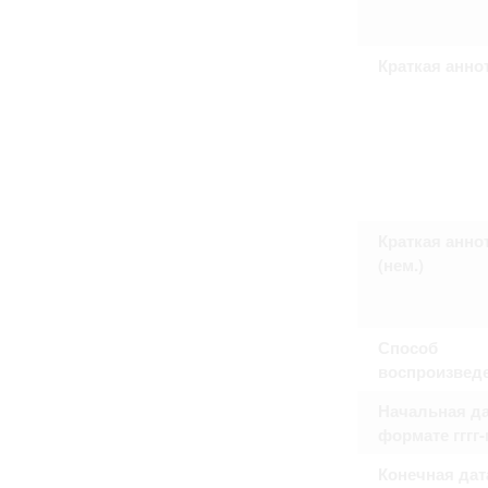
Право на ознакомление с документами
принятия условий настоящего соглаш
Краткая анно
Краткая анно
(нем.)
Способ
воспроизвед
Начальная да
формате гггг
Конечная дат