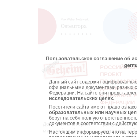
Пользовательское соглашение об и
germ
РОССИЙСКО
ПРОЕКТ
ПО ОЦИФРО
Данный сайт содержит оцифрованные
официальными документами разных ст
ДОКУМЕНТО
Федерации. На сайте они представл
В АРХИВАХ 
исследовательских целях.
ФЕДЕРАЦИИ
Посетители сайта имеют право ознако
образовательных или научных цел
берут на себя полную ответственност
документов в соответствии с действ
Документы Второй
Документы П
мировой войны
мировой вой
Настоящим информируем, что на тер