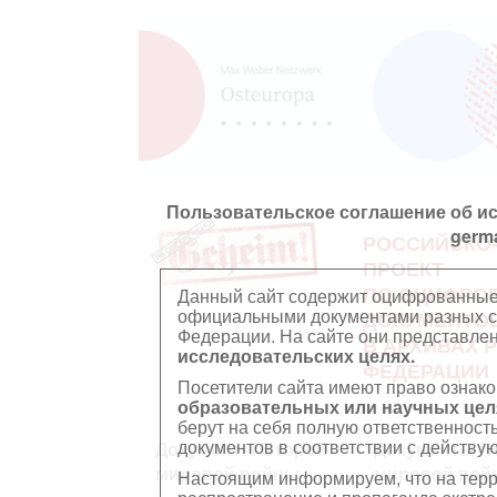
Пользовательское соглашение об и
germ
РОССИЙСКО
ПРОЕКТ
ПО ОЦИФРО
Данный сайт содержит оцифрованные
официальными документами разных ст
ДОКУМЕНТО
Федерации. На сайте они представл
В АРХИВАХ 
исследовательских целях.
ФЕДЕРАЦИИ
Посетители сайта имеют право ознако
образовательных или научных цел
берут на себя полную ответственност
документов в соответствии с действ
Документы Второй
Документы П
мировой войны
мировой вой
Настоящим информируем, что на тер