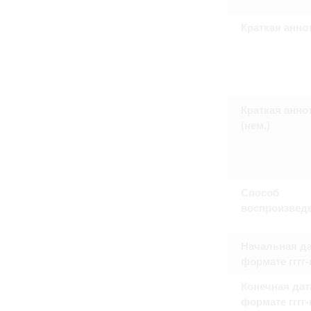
Право на ознакомление с документами
принятия условий настоящего соглаш
Краткая анно
Краткая анно
(нем.)
Способ
воспроизвед
Начальная да
формате гггг
Конечная дат
формате гггг