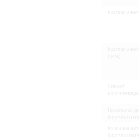
Право на ознакомление с документами
принятия условий настоящего соглаш
Краткая анно
Краткая анно
(нем.)
Способ
воспроизвед
Начальная да
формате гггг
Конечная дат
формате гггг