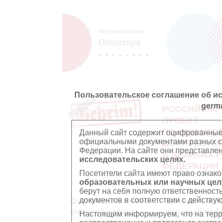
Пользовательское соглашение об и
germ
РОССИЙСКО
ПРОЕКТ
ПО ОЦИФРО
Данный сайт содержит оцифрованные
официальными документами разных ст
ДОКУМЕНТО
Федерации. На сайте они представл
В АРХИВАХ 
исследовательских целях.
ФЕДЕРАЦИИ
Посетители сайта имеют право ознако
образовательных или научных цел
берут на себя полную ответственност
документов в соответствии с действ
Документы Второй
Документы П
мировой войны
мировой вой
Настоящим информируем, что на тер