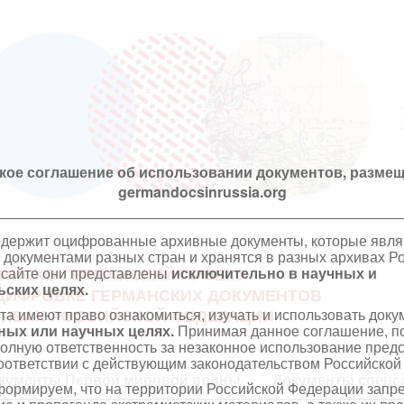
кое соглашение об использовании документов, размещ
germandocsinrussia.org
одержит оцифрованные архивные документы, которые явл
документами разных стран и хранятся в разных архивах Р
 сайте они представлены
исключительно в научных и
ИЙСКО-ГЕРМАНСКИЙ ПРОЕКТ
ских целях.
ЦИФРОВКЕ ГЕРМАНСКИХ ДОКУМЕНТОВ
та имеют право ознакомиться, изучать и использовать док
ХИВАХ РОССИЙСКОЙ ФЕДЕРАЦИИ
ных или научных целях.
Принимая данное соглашение, по
полную ответственность за незаконное использование пре
оответствии с действующим законодательством Российской
кументы Первой мировой войны
Документы спецс
ормируем, что на территории Российской Федерации запр