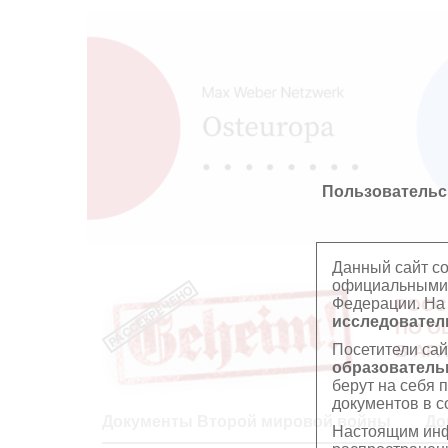
Пользовательс
Данный сайт с
официальными 
Федерации. На
РОСС
исследователь
ПО О
Посетители сай
В АР
образователь
берут на себя 
документов в с
Документы Второй мировой войны
До
Настоящим инф