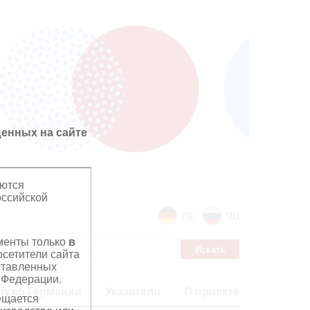
енных на сайте
яются
оссийской
DE
RU
ументы только
в
сетители сайта
дставленных
 Федерации.
лужб Германии
Указатели
О проекте
ещается