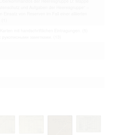
es Oberkommandos der Heeresgruppe D: Mappe
 только после
stenschutz und Aufgaben der Heeresgruppe“ –
n Einsatz von Reserven im Fall einer alliierten
.
(1)
Karten mit handschriftlichen Eintragungen.
(5)
с рукописными заметками.
(13)