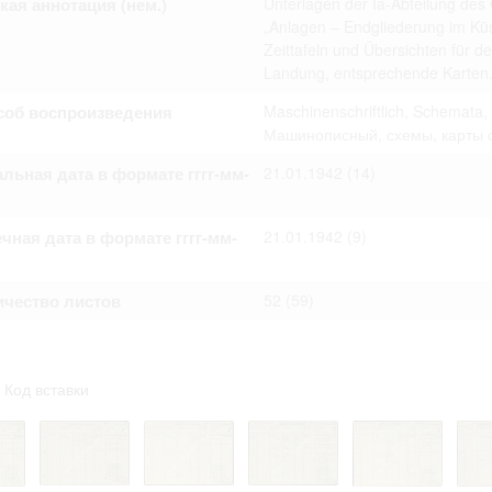
кая аннотация (нем.)
Unterlagen der Ia-Abteilung d
омление с документами, размещенными на сайте, возникает
„Anlagen – Endgliederung im Kü
вий настоящего соглашения.
Zeittafeln und Übersichten für de
Landung, entsprechende Karten
соб воспроизведения
Maschinenschriftlich, Schemata, 
Машинописный, схемы, карты 
льная дата в формате гггг-мм-
21.01.1942
(14)
чная дата в формате гггг-мм-
21.01.1942
(9)
ичество листов
52
(59)
Код вставки