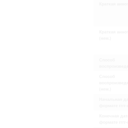
Право на ознакомление с документами
Краткая анно
принятия условий настоящего соглаш
Краткая анно
(нем.)
Способ
воспроизвед
Способ
воспроизвед
(нем.)
Начальная да
формате гггг
Конечная дат
формате гггг