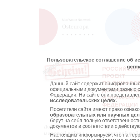
Пользовательское соглашение об и
germ
РОССИЙСКО
ПРОЕКТ
ПО ОЦИФРО
Данный сайт содержит оцифрованные
официальными документами разных ст
ДОКУМЕНТО
Федерации. На сайте они представл
В АРХИВАХ 
исследовательских целях.
ФЕДЕРАЦИИ
Посетители сайта имеют право ознако
образовательных или научных цел
берут на себя полную ответственност
документов в соответствии с действ
Документы Второй
Документы П
мировой войны
мировой вой
Настоящим информируем, что на тер