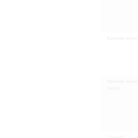
Право на ознакомление с документами
принятия условий настоящего соглаш
Краткая анно
Краткая анно
(нем.)
Способ