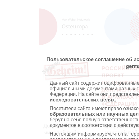
Пользовательское соглашение об и
germ
РОССИЙСКО
ПРОЕКТ
ПО ОЦИФРО
Данный сайт содержит оцифрованные
официальными документами разных ст
ДОКУМЕНТО
Федерации. На сайте они представл
В АРХИВАХ 
исследовательских целях.
ФЕДЕРАЦИИ
Посетители сайта имеют право ознако
образовательных или научных цел
берут на себя полную ответственност
документов в соответствии с действ
Документы Второй
Документы П
мировой войны
мировой вой
Настоящим информируем, что на тер