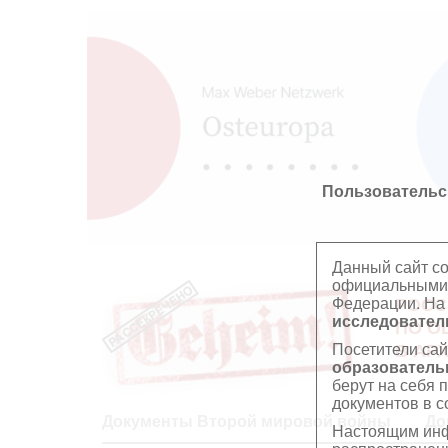
Пользовательс
Данный сайт с
официальными 
Федерации. На
РОСС
исследователь
ПО О
Посетители сай
В АР
образователь
берут на себя 
документов в с
Документы Второй мировой войны
До
Настоящим инф