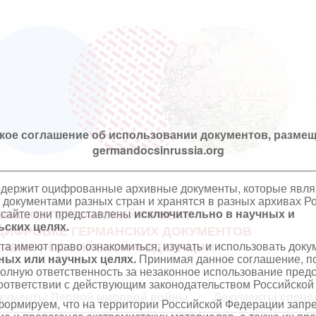
кое соглашение об использовании документов, размещ
germandocsinrussia.org
одержит оцифрованные архивные документы, которые явл
документами разных стран и хранятся в разных архивах Р
 сайте они представлены
исключительно в научных и
ИЙСКО-ГЕРМАНСКИЙ ПРОЕКТ
ских целях.
ЦИФРОВКЕ ГЕРМАНСКИХ ДОКУМЕНТОВ
та имеют право ознакомиться, изучать и использовать док
ХИВАХ РОССИЙСКОЙ ФЕДЕРАЦИИ
ных или научных целях.
Принимая данное соглашение, по
полную ответственность за незаконное использование пре
оответствии с действующим законодательством Российской
кументы Первой мировой войны
Документы спецс
ормируем, что на территории Российской Федерации запр