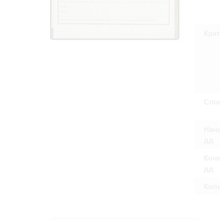
Право на ознак
принятия усло
Крат
Спо
Нача
дд
Коне
дд
Кол