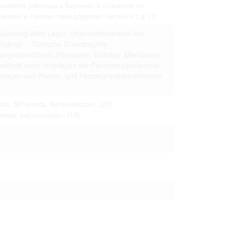
 только после
нкового училища в Бергене, в основном по
овых и танково-гренадерских частей и т.д.
(1)
I Jüterbog/Altes Lager: Unterrichtsmaterial des
hrgänge – Taktische Grundbegriffe,
gsübersichten, Planspiele, Vorträge, Merkblätter,
 enthält auch Unterlagen der Panzertruppenschule
sfragen von Panzer- und Panzergrenadiereinheiten
tlich, Schemata, Kartenskizzen.
(20)
хемы, карты-схемы.
(15)