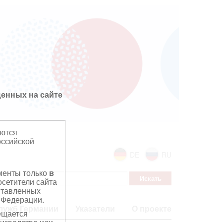
енных на сайте
яются
оссийской
DE
RU
ументы только
в
сетители сайта
дставленных
 Федерации.
лужб Германии
Указатели
О проекте
ещается