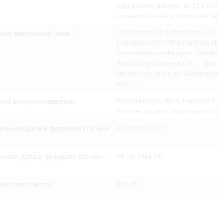
омление с документами, размещенными на сайте, возникает
содержатся документы бронета
вий настоящего соглашения.
организационным вопросам танк
кая аннотация (нем.)
Unterlagen der Artillerieschule I
Lehrstabes für Offiziersschießle
Geländebesprechungen, Gliederun
Ausbildungshinweise u.a. – Akte
Bergen, vor allem zu Gliederung
usw.
(1)
соб воспроизведения
Maschinenschriftlich, handschrif
Машинописный, рукописный, с
льная дата в формате гггг-мм-
00.09.1941
(13)
чная дата в формате гггг-мм-
00.09.1944
(9)
ичество листов
358
(5)