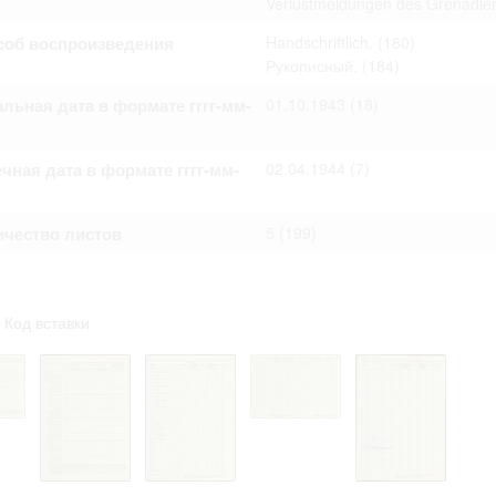
Verlustmeldungen des Grenadier
омление с документами, размещенными на сайте, возникает
вий настоящего соглашения.
соб воспроизведения
Handschriftlich.
(180)
Рукописный.
(184)
льная дата в формате гггг-мм-
01.10.1943
(18)
чная дата в формате гггг-мм-
02.04.1944
(7)
ичество листов
5
(199)
Код вставки