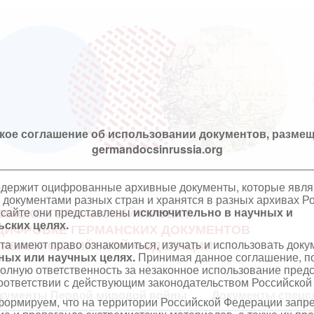
кое соглашение об использовании документов, размещ
germandocsinrussia.org
одержит оцифрованные архивные документы, которые явл
документами разных стран и хранятся в разных архивах Р
 сайте они представлены
исключительно в научных и
ИЙСКО-ГЕРМАНСКИЙ ПРОЕКТ
ских целях.
ЦИФРОВКЕ ГЕРМАНСКИХ ДОКУМЕНТОВ
та имеют право ознакомиться, изучать и использовать док
ХИВАХ РОССИЙСКОЙ ФЕДЕРАЦИИ
ных или научных целях.
Принимая данное соглашение, по
полную ответственность за незаконное использование пре
оответствии с действующим законодательством Российской
кументы Первой мировой войны
Документы спецс
ормируем, что на территории Российской Федерации запр