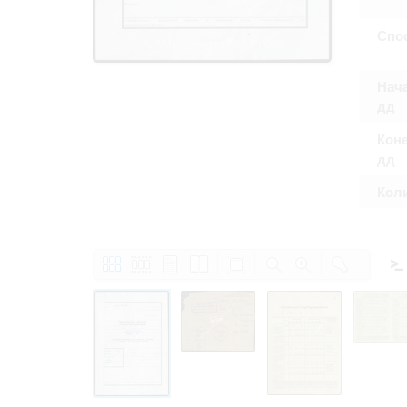
Право на ознак
принятия усло
Спо
Нача
дд
Коне
дд
Кол