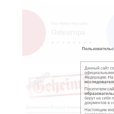
Пользовательс
Данный сайт с
официальными 
Федерации. На
РОСС
исследователь
ПО О
Посетители сай
В АР
образователь
берут на себя 
документов в с
Документы Второй мировой войны
До
Настоящим инф