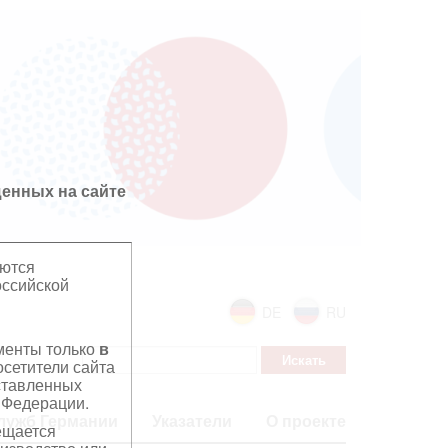
енных на сайте
яются
оссийской
DE
RU
ументы только
в
сетители сайта
дставленных
 Федерации.
лужб Германии
Указатели
О проекте
ещается