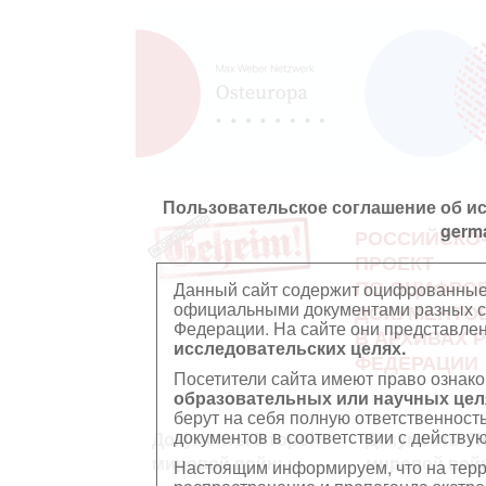
Пользовательское соглашение об и
germ
РОССИЙСКО
ПРОЕКТ
ПО ОЦИФРО
Данный сайт содержит оцифрованные
официальными документами разных ст
ДОКУМЕНТО
Федерации. На сайте они представл
В АРХИВАХ 
исследовательских целях.
ФЕДЕРАЦИИ
Посетители сайта имеют право ознако
образовательных или научных цел
берут на себя полную ответственност
документов в соответствии с действ
Документы Второй
Документы П
мировой войны
мировой вой
Настоящим информируем, что на тер