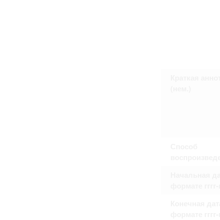
Право на ознакомление с документами
принятия условий настоящего соглаш
Краткая анно
(нем.)
Способ
воспроизвед
Начальная да
формате гггг
Конечная дат
формате гггг