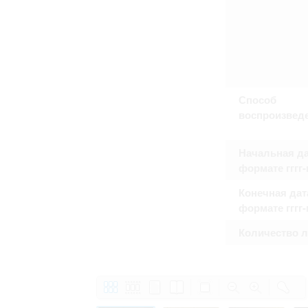
Способ
воспроизвед
Начальная да
формате гггг
Конечная дат
формате гггг
Количество 