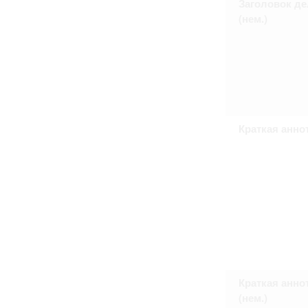
Заголовок де
Право на ознакомление с документами
(нем.)
принятия условий настоящего соглаш
Краткая анно
Краткая анно
(нем.)