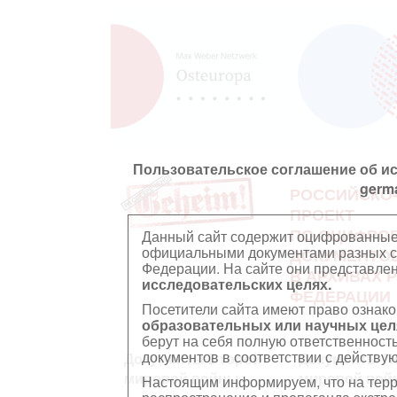
Пользовательское соглашение об и
germ
РОССИЙСКО
ПРОЕКТ
ПО ОЦИФРО
Данный сайт содержит оцифрованные
официальными документами разных ст
ДОКУМЕНТО
Федерации. На сайте они представл
В АРХИВАХ 
исследовательских целях.
ФЕДЕРАЦИИ
Посетители сайта имеют право ознако
образовательных или научных цел
берут на себя полную ответственност
документов в соответствии с действ
Документы Второй
Документы П
мировой войны
мировой вой
Настоящим информируем, что на тер