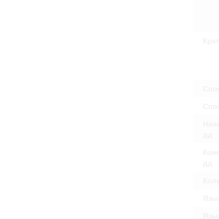
Право на ознак
принятия усло
Крат
Спо
Спос
Нача
дд
Коне
дд
Кол
Язы
Язык