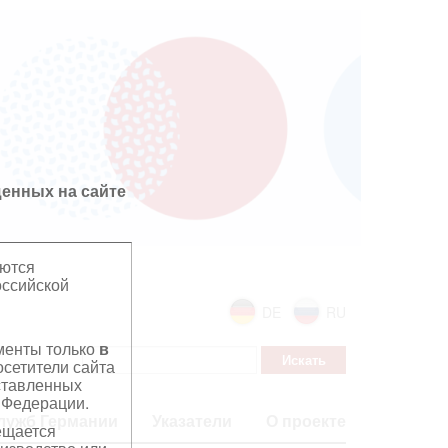
енных на сайте
яются
оссийской
DE
RU
ументы только
в
сетители сайта
дставленных
 Федерации.
лужб Германии
Указатели
О проекте
ещается