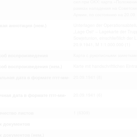
сил при ОКХ: карта «Положение
омление с документами, размещенными на сайте, возникает
рамках нападения на Советск
вий настоящего соглашения.
Армии, по состоянию на 20.09.
кая аннотация (нем.)
Unterlagen der Operationsabteil
„Lage Ost“ – Lagekarte der Tru
Sowjetunion, einschließlich der
20.9.1941, M 1:1.000.000
(1)
соб воспроизведения
Карта с рукописными заметкам
об воспроизведения (нем.)
Karte mit handschriftlichen Eint
льная дата в формате гггг-мм-
20.09.1941
(8)
чная дата в формате гггг-мм-
20.09.1941
(6)
ичество листов
1
(6309)
к документов
 документов (нем.)