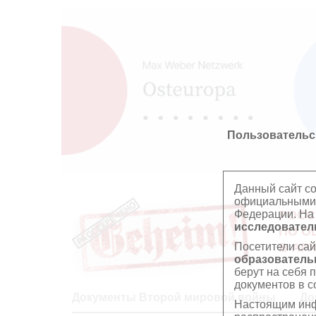
Пользовательс
Данный сайт с
официальными 
Федерации. На
РОСС
исследователь
ПО О
Посетители сай
В АР
образователь
берут на себя 
документов в с
Документы Второй мировой войны
До
Настоящим инф