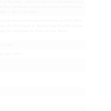
 на Востоке» - карта положения войск вермахта в
 только после
ий Союз, включая положение соединений Красной
1941 г., M 1:1.000.000
(1)
ung IIIb des Generalstabs des Heeres im OKH: Karte
ppen der Wehrmacht im Rahmen des Angriffes auf die
 Lage der Verbände der Roten Armee, Stand
и
(1168)
ragungen
(2501)