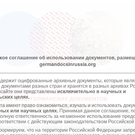
кое соглашение об использовании документов, размещ
germandocsinrussia.org
одержит оцифрованные архивные документы, которые явл
документами разных стран и хранятся в разных архивах Р
 сайте они представлены
исключительно в научных и
ИЙСКО-ГЕРМАНСКИЙ ПРОЕКТ
ских целях.
ЦИФРОВКЕ ГЕРМАНСКИХ ДОКУМЕНТОВ
та имеют право ознакомиться, изучать и использовать док
ХИВАХ РОССИЙСКОЙ ФЕДЕРАЦИИ
ных или научных целях.
Принимая данное соглашение, по
полную ответственность за незаконное использование пре
оответствии с действующим законодательством Российской
кументы Первой мировой войны
Документы спецс
ормируем, что на территории Российской Федерации запр