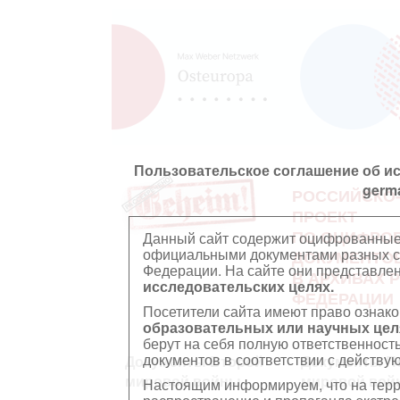
Пользовательское соглашение об и
germ
РОССИЙСКО
ПРОЕКТ
ПО ОЦИФРО
Данный сайт содержит оцифрованные
официальными документами разных ст
ДОКУМЕНТО
Федерации. На сайте они представл
В АРХИВАХ 
исследовательских целях.
ФЕДЕРАЦИИ
Посетители сайта имеют право ознако
образовательных или научных цел
берут на себя полную ответственност
документов в соответствии с действ
Документы Второй
Документы П
мировой войны
мировой вой
Настоящим информируем, что на тер