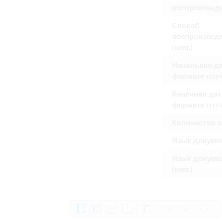
воспроизвед
Способ
воспроизвед
(нем.)
Начальная да
формате гггг
Конечная дат
формате гггг
Количество 
Язык докуме
Язык докуме
(нем.)