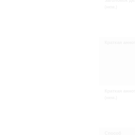
Право на ознакомление с документами
(нем.)
принятия условий настоящего соглаш
Краткая анно
Краткая анно
(нем.)
Способ