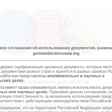
кое соглашение об использовании документов, размещ
germandocsinrussia.org
одержит оцифрованные архивные документы, которые явл
документами разных стран и хранятся в разных архивах Р
 сайте они представлены
исключительно в научных и
ИЙСКО-ГЕРМАНСКИЙ ПРОЕКТ
ских целях.
ЦИФРОВКЕ ГЕРМАНСКИХ ДОКУМЕНТОВ
та имеют право ознакомиться, изучать и использовать док
ХИВАХ РОССИЙСКОЙ ФЕДЕРАЦИИ
ных или научных целях.
Принимая данное соглашение, по
полную ответственность за незаконное использование пре
оответствии с действующим законодательством Российской
кументы Первой мировой войны
Документы спецс
ормируем, что на территории Российской Федерации запр