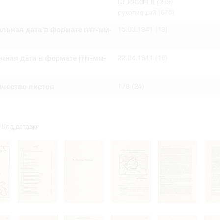
Druckschrift
(269)
омление с документами, размещенными на сайте, возникает
рукописный
(675)
вий настоящего соглашения.
льная дата в формате гггг-мм-
15.03.1941
(19)
чная дата в формате гггг-мм-
22.04.1941
(10)
ичество листов
178
(24)
Код вставки