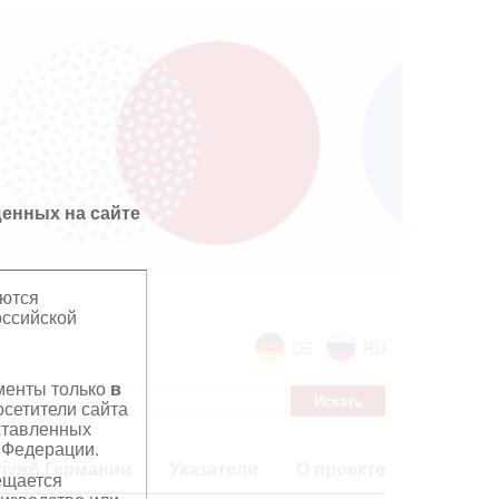
енных на сайте
яются
оссийской
DE
RU
ументы только
в
сетители сайта
дставленных
 Федерации.
лужб Германии
Указатели
О проекте
ещается