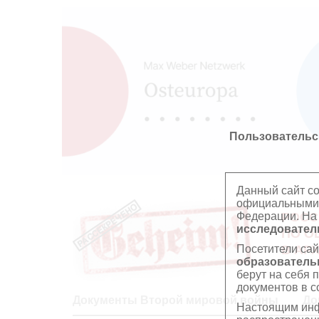
Пользовательс
Данный сайт с
официальными 
Федерации. На
РОСС
исследователь
ПО О
Посетители сай
В АР
образователь
берут на себя 
документов в с
Документы Второй мировой войны
До
Настоящим инф