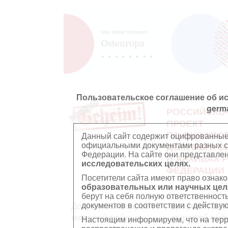
Пользовательское соглашение об и
germ
РОССИЙСКО
ПРОЕКТ
ПО ОЦИФРО
Данный сайт содержит оцифрованные
официальными документами разных ст
ДОКУМЕНТО
Федерации. На сайте они представл
В АРХИВАХ 
исследовательских целях.
ФЕДЕРАЦИИ
Посетители сайта имеют право ознако
образовательных или научных цел
берут на себя полную ответственност
документов в соответствии с действ
Документы Второй
Документы П
мировой войны
мировой вой
Настоящим информируем, что на тер