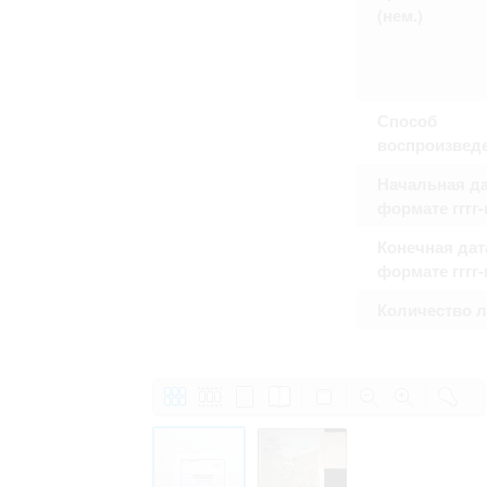
Право на ознакомление с документами
(нем.)
принятия условий настоящего соглаш
Способ
воспроизвед
Начальная да
формате гггг
Конечная дат
формате гггг
Количество 