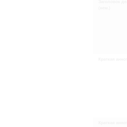
Заголовок де
Право на ознакомление с документами
(нем.)
принятия условий настоящего соглаш
Краткая анно
Краткая анно