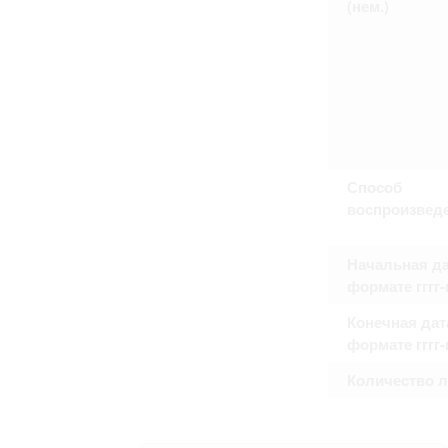
(нем.)
Способ
воспроизвед
Начальная да
формате гггг
Конечная дат
формате гггг
Количество 