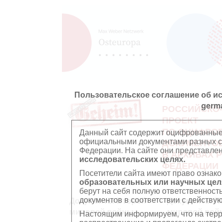
Пользовательское соглашение об и
germ
РОССИЙСКО
ПРОЕКТ
ПО ОЦИФРО
Данный сайт содержит оцифрованные
официальными документами разных ст
ДОКУМЕНТО
Федерации. На сайте они представл
В АРХИВАХ 
исследовательских целях.
ФЕДЕРАЦИИ
Посетители сайта имеют право ознако
образовательных или научных цел
берут на себя полную ответственност
документов в соответствии с действ
Документы Второй
Документы П
мировой войны
мировой вой
Настоящим информируем, что на тер