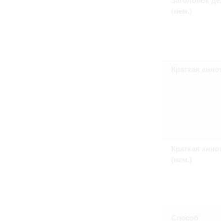
Право на ознакомление с документами
(нем.)
принятия условий настоящего соглаш
Краткая анно
Краткая анно
(нем.)
Способ