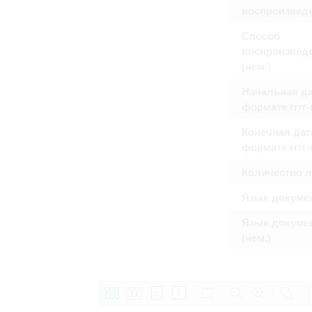
воспроизвед
Способ
воспроизвед
(нем.)
Начальная да
формате гггг
Конечная дат
формате гггг
Количество 
Язык докуме
Язык докуме
(нем.)