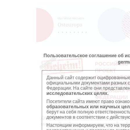
Пользовательское соглашение об и
germ
РОССИЙСКО
ПРОЕКТ
ПО ОЦИФРО
Данный сайт содержит оцифрованные
официальными документами разных ст
ДОКУМЕНТО
Федерации. На сайте они представл
В АРХИВАХ 
исследовательских целях.
ФЕДЕРАЦИИ
Посетители сайта имеют право ознако
образовательных или научных цел
берут на себя полную ответственност
документов в соответствии с действ
Документы Второй
Документы П
мировой войны
мировой вой
Настоящим информируем, что на тер