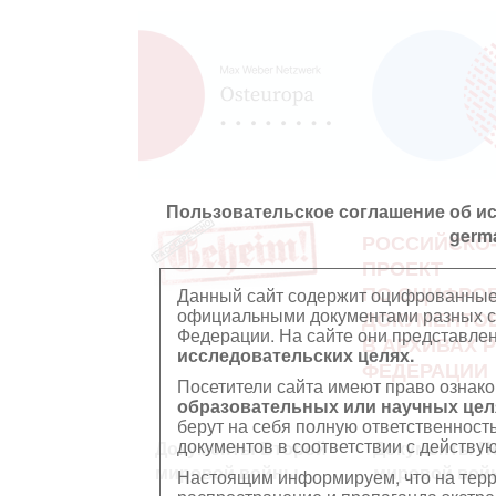
Пользовательское соглашение об и
germ
РОССИЙСКО
ПРОЕКТ
ПО ОЦИФРО
Данный сайт содержит оцифрованные
официальными документами разных ст
ДОКУМЕНТО
Федерации. На сайте они представл
В АРХИВАХ 
исследовательских целях.
ФЕДЕРАЦИИ
Посетители сайта имеют право ознако
образовательных или научных цел
берут на себя полную ответственност
документов в соответствии с действ
Документы Второй
Документы П
мировой войны
мировой вой
Настоящим информируем, что на тер