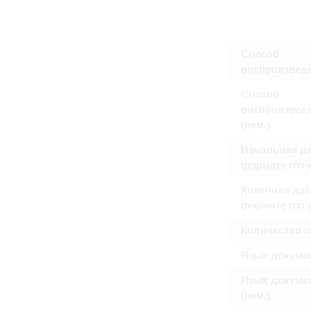
Способ
воспроизвед
Способ
воспроизвед
(нем.)
Начальная да
формате гггг
Конечная дат
формате гггг
Количество 
Язык докуме
Язык докуме
(нем.)