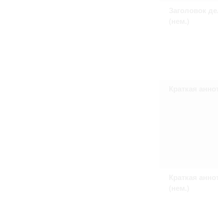
Право на ознакомление с документами
Заголовок де
принятия условий настоящего соглаш
(нем.)
Краткая анно
Краткая анно
(нем.)