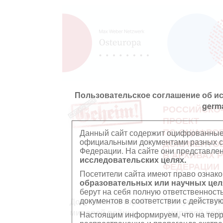
Пользовательское соглашение об и
germ
РОССИЙСКО
ПРОЕКТ
ПО ОЦИФРО
Данный сайт содержит оцифрованные
официальными документами разных ст
ДОКУМЕНТО
Федерации. На сайте они представл
В АРХИВАХ 
исследовательских целях.
ФЕДЕРАЦИИ
Посетители сайта имеют право ознако
образовательных или научных цел
берут на себя полную ответственност
документов в соответствии с действ
Документы Второй
Документы П
мировой войны
мировой вой
Настоящим информируем, что на тер