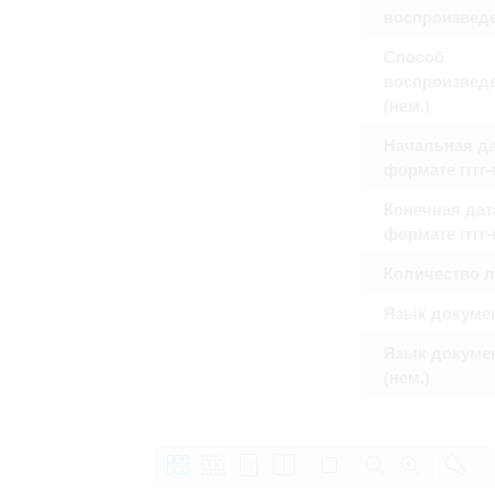
воспроизвед
Способ
воспроизвед
(нем.)
Начальная да
формате гггг
Конечная дат
формате гггг
Количество 
Язык докуме
Язык докуме
(нем.)