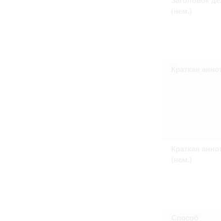
Право на ознакомление с документами
(нем.)
принятия условий настоящего соглаш
Краткая анно
Краткая анно
(нем.)
Способ