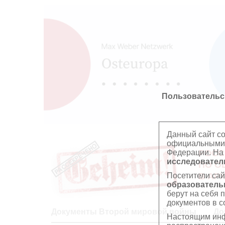
Пользовательс
Данный сайт с
официальными 
Федерации. На
РОСС
исследователь
ПО О
Посетители сай
В АР
образователь
берут на себя 
документов в с
Документы Второй мировой войны
До
Настоящим инф