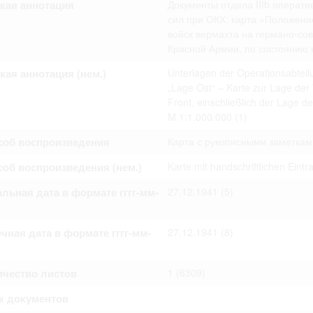
кая аннотация
Документы отдела IIIb операт
омление с документами, размещенными на сайте, возникает
вий настоящего соглашения.
сил при ОКХ: карта «Положени
войск вермахта на германо-со
Красной Армии, по состоянию н
кая аннотация (нем.)
Unterlagen der Operationsabteil
„Lage Ost“ – Karte zur Lage de
Front, einschließlich der Lage 
M 1:1.000.000
(1)
соб воспроизведения
Карта с рукописными заметкам
об воспроизведения (нем.)
Karte mit handschriftlichen Eint
льная дата в формате гггг-мм-
27.12.1941
(5)
чная дата в формате гггг-мм-
27.12.1941
(8)
ичество листов
1
(6309)
к документов