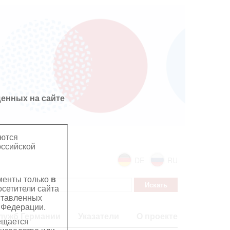
енных на сайте
яются
оссийской
DE
RU
ументы только
в
сетители сайта
дставленных
 Федерации.
лужб Германии
Указатели
О проекте
ещается