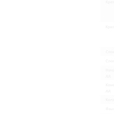
Крат
Право на ознак
принятия усло
Крат
Спо
Спос
Нача
дд
Коне
дд
Кол
Язы