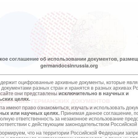
кое соглашение об использовании документов, размещ
germandocsinrussia.org
одержит оцифрованные архивные документы, которые явл
документами разных стран и хранятся в разных архивах Р
 сайте они представлены
исключительно в научных и
ИЙСКО-ГЕРМАНСКИЙ ПРОЕКТ
ских целях.
ЦИФРОВКЕ ГЕРМАНСКИХ ДОКУМЕНТОВ
та имеют право ознакомиться, изучать и использовать док
ХИВАХ РОССИЙСКОЙ ФЕДЕРАЦИИ
ных или научных целях.
Принимая данное соглашение, по
полную ответственность за незаконное использование пре
оответствии с действующим законодательством Российской
кументы Первой мировой войны
Документы спецс
ормируем, что на территории Российской Федерации запр