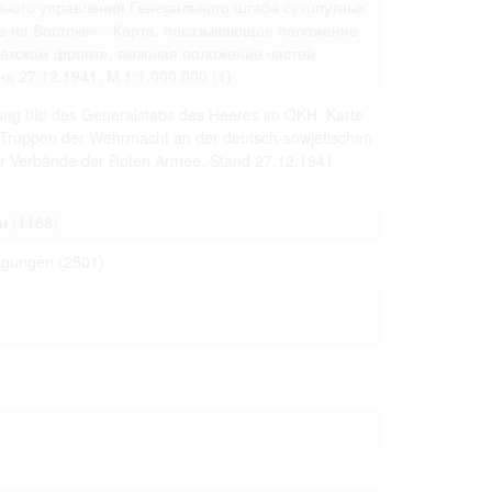
ивного управления Генерального штаба сухопутных
 только после
е на Востоке» - Карта, показывающая положение
ветском фронте, включая положение частей
а 27.12.1941, M 1:1.000.000
(1)
ung IIIb des Generalstabs des Heeres im OKH: Karte
r Truppen der Wehrmacht an der deutsch-sowjetischen
der Verbände der Roten Armee, Stand 27.12.1941,
и
(1168)
ragungen
(2501)