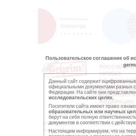
Пользовательское соглашение об и
germ
РОССИЙСКО
ПРОЕКТ
ПО ОЦИФРО
Данный сайт содержит оцифрованные
официальными документами разных ст
ДОКУМЕНТО
Федерации. На сайте они представл
В АРХИВАХ 
исследовательских целях.
ФЕДЕРАЦИИ
Посетители сайта имеют право ознако
образовательных или научных цел
берут на себя полную ответственност
документов в соответствии с действ
Документы Второй
Документы П
мировой войны
мировой вой
Настоящим информируем, что на тер