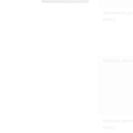
Право на ознакомление с документами
принятия условий настоящего соглаш
Заголовок де
(нем.)
Краткая анно
Краткая анно
(нем.)