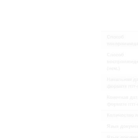
Способ
воспроизвед
Способ
воспроизвед
(нем.)
Начальная да
формате гггг
Конечная дат
формате гггг
Количество 
Язык докуме
Язык докуме