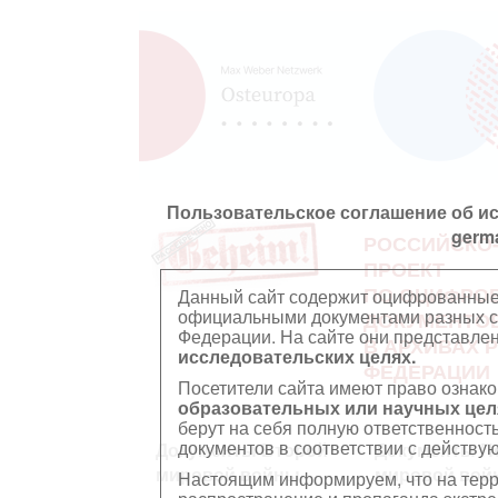
Пользовательское соглашение об и
germ
РОССИЙСКО
ПРОЕКТ
ПО ОЦИФРО
Данный сайт содержит оцифрованные
официальными документами разных ст
ДОКУМЕНТО
Федерации. На сайте они представл
В АРХИВАХ 
исследовательских целях.
ФЕДЕРАЦИИ
Посетители сайта имеют право ознако
образовательных или научных цел
берут на себя полную ответственност
документов в соответствии с действ
Документы Второй
Документы П
мировой войны
мировой вой
Настоящим информируем, что на тер