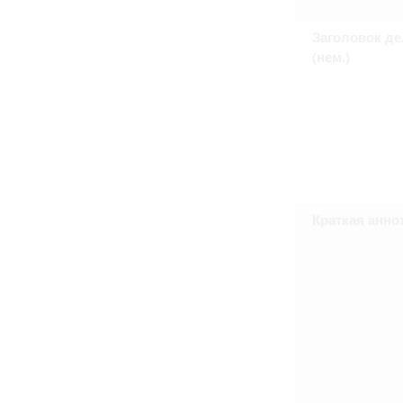
Право на ознакомление с документами
принятия условий настоящего соглаш
Заголовок де
(нем.)
Краткая анно