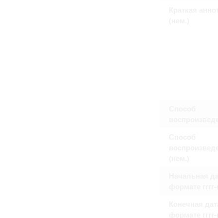
Краткая анно
(нем.)
Способ
воспроизвед
Способ
воспроизвед
(нем.)
Начальная да
формате гггг
Конечная дат
формате гггг