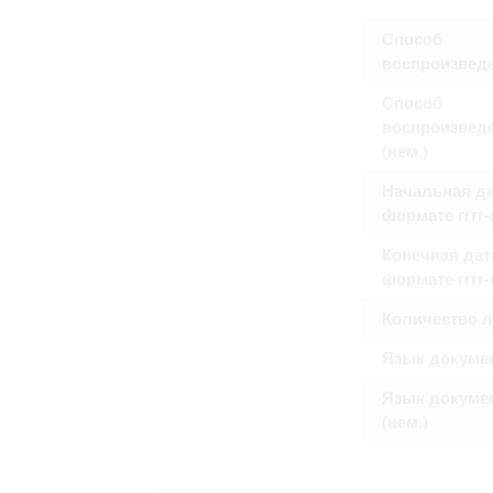
Способ
воспроизвед
Способ
воспроизвед
(нем.)
Начальная да
формате гггг
Конечная дат
формате гггг
Количество 
Язык докуме
Язык докуме
(нем.)