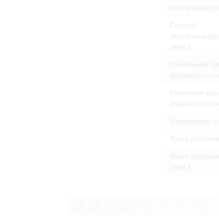
воспроизвед
Способ
воспроизвед
(нем.)
Начальная да
формате гггг
Конечная дат
формате гггг
Количество 
Язык докуме
Язык докуме
(нем.)