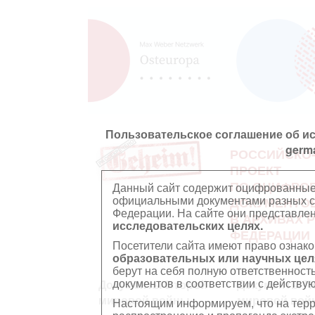
Пользовательское соглашение об и
germ
РОССИЙСКО
ПРОЕКТ
ПО ОЦИФРО
Данный сайт содержит оцифрованные
официальными документами разных ст
ДОКУМЕНТО
Федерации. На сайте они представл
В АРХИВАХ 
исследовательских целях.
ФЕДЕРАЦИИ
Посетители сайта имеют право ознако
образовательных или научных цел
берут на себя полную ответственност
документов в соответствии с действ
Документы Второй
Документы П
мировой войны
мировой вой
Настоящим информируем, что на тер