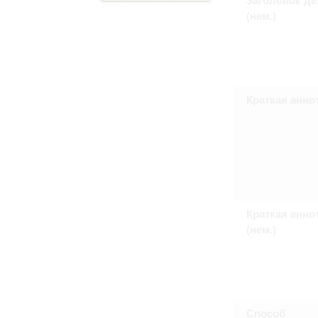
Право на ознакомление с документами
(нем.)
принятия условий настоящего соглаш
Краткая анно
Краткая анно
(нем.)
Способ