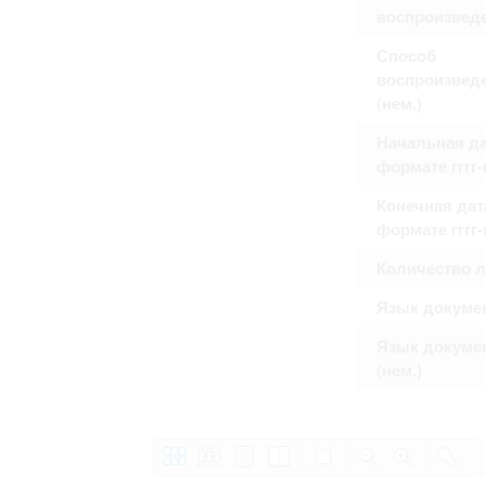
воспроизвед
Способ
воспроизвед
(нем.)
Начальная да
формате гггг
Конечная дат
формате гггг
Количество 
Язык докуме
Язык докуме
(нем.)