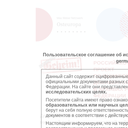
Пользовательское соглашение об и
germ
РОССИЙСКО
ПРОЕКТ
ПО ОЦИФРО
Данный сайт содержит оцифрованные
официальными документами разных ст
ДОКУМЕНТО
Федерации. На сайте они представл
В АРХИВАХ 
исследовательских целях.
ФЕДЕРАЦИИ
Посетители сайта имеют право ознако
образовательных или научных цел
берут на себя полную ответственност
документов в соответствии с действ
Документы Второй
Документы П
мировой войны
мировой вой
Настоящим информируем, что на тер