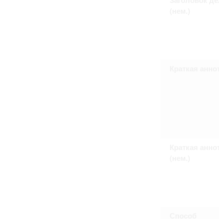
Право на ознакомление с документами
(нем.)
принятия условий настоящего соглаш
Краткая анно
Краткая анно
(нем.)
Способ