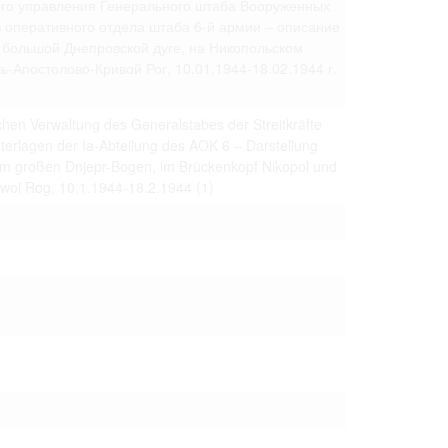
ого управления Генерального штаба Вооруженных
 только после
 оперативного отдела штаба 6-й армии – описание
 большой Днепровской дуге, на Никопольском
-Апостолово-Кривой Рог, 10.01.1944-18.02.1944 г.
chen Verwaltung des Generalstabes der Streitkräfte
erlagen der Ia-Abteilung des AOK 6 – Darstellung
im großen Dnjepr-Bogen, im Brückenkopf Nikopol und
iwoi Rog, 10.1.1944-18.2.1944
(1)