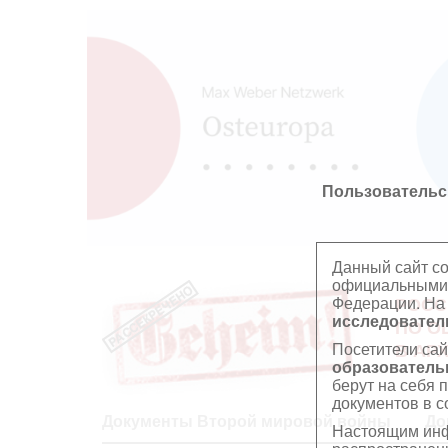
Пользовательс
Данный сайт с
официальными 
Федерации. На
РОСС
исследователь
ПО О
Посетители сай
В АР
образователь
берут на себя 
документов в с
Документы Второй мировой войны
До
Настоящим инф