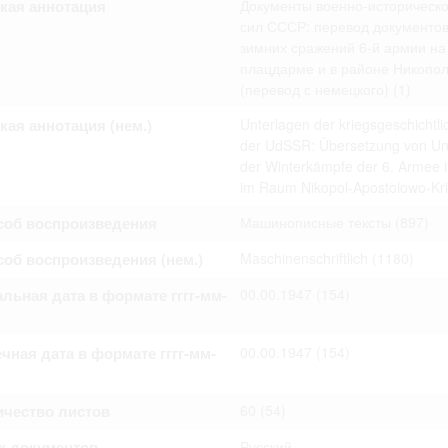
кая аннотация
Документы военно-историческ
омление с документами, размещенными на сайте, возникает
сил СССР: перевод документов
вий настоящего соглашения.
зимних сражений 6-й армии на
плацдарме и в районе Никополь
(перевод с немецкого)
(1)
кая аннотация (нем.)
Unterlagen der kriegsgeschichtli
der UdSSR: Übersetzung von Unt
der Winterkämpfe der 6. Armee 
im Raum Nikopol-Apostolowo-Kr
соб воспроизведения
Машинописные тексты
(897)
об воспроизведения (нем.)
Maschinenschriftlich
(1180)
льная дата в формате гггг-мм-
00.00.1947
(154)
чная дата в формате гггг-мм-
00.00.1947
(154)
ичество листов
60
(54)
к документов
Русский