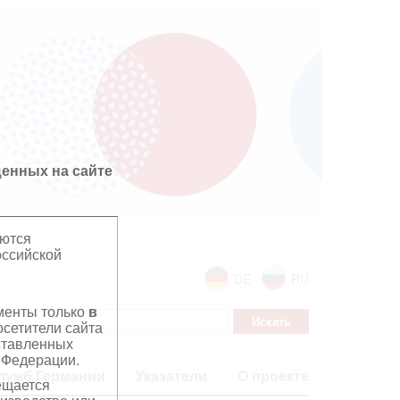
енных на сайте
яются
оссийской
DE
RU
ументы только
в
сетители сайта
дставленных
 Федерации.
лужб Германии
Указатели
О проекте
ещается