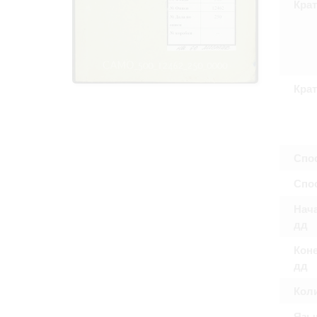
Крат
Право на ознак
принятия усло
Крат
Спо
Спос
Нача
дд
Коне
дд
Кол
Язы