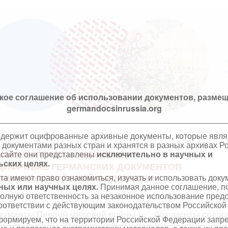
кое соглашение об использовании документов, размещ
germandocsinrussia.org
одержит оцифрованные архивные документы, которые явл
документами разных стран и хранятся в разных архивах Р
 сайте они представлены
исключительно в научных и
ИЙСКО-ГЕРМАНСКИЙ ПРОЕКТ
ских целях.
ЦИФРОВКЕ ГЕРМАНСКИХ ДОКУМЕНТОВ
та имеют право ознакомиться, изучать и использовать док
ХИВАХ РОССИЙСКОЙ ФЕДЕРАЦИИ
ных или научных целях.
Принимая данное соглашение, по
полную ответственность за незаконное использование пре
оответствии с действующим законодательством Российской
кументы Первой мировой войны
Документы спецс
ормируем, что на территории Российской Федерации запр