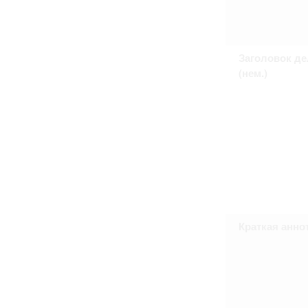
Право на ознакомление с документами
принятия условий настоящего соглаш
Заголовок де
(нем.)
Краткая анно