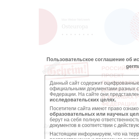
Пользовательское соглашение об и
germ
РОССИЙСКО
ПРОЕКТ
ПО ОЦИФРО
Данный сайт содержит оцифрованные
официальными документами разных ст
ДОКУМЕНТО
Федерации. На сайте они представл
В АРХИВАХ 
исследовательских целях.
ФЕДЕРАЦИИ
Посетители сайта имеют право ознако
образовательных или научных цел
берут на себя полную ответственност
документов в соответствии с действ
Документы Второй
Документы П
мировой войны
мировой вой
Настоящим информируем, что на тер