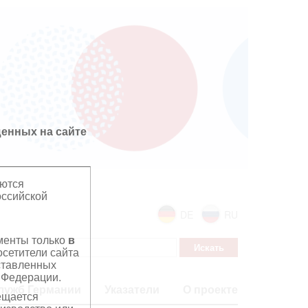
енных на сайте
яются
оссийской
DE
RU
ументы только
в
сетители сайта
дставленных
 Федерации.
лужб Германии
Указатели
О проекте
ещается