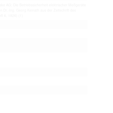
 только после
ke AG: Die Betriebssicherheit elektrischer Meßgeräte
 Dr.-Ing. Georg Keinath aus der Zeitschrift des
eft 6, 1926)
(1)