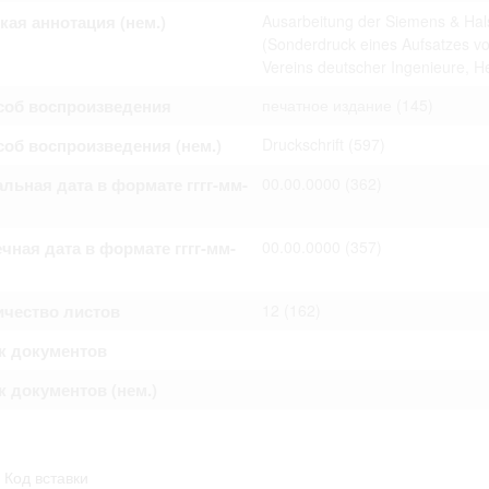
омление с документами, размещенными на сайте, возникает
кая аннотация (нем.)
Ausarbeitung der Siemens & Hals
вий настоящего соглашения.
(Sonderdruck eines Aufsatzes von
Vereins deutscher Ingenieure, H
соб воспроизведения
печатное издание
(145)
об воспроизведения (нем.)
Druckschrift
(597)
льная дата в формате гггг-мм-
00.00.0000
(362)
чная дата в формате гггг-мм-
00.00.0000
(357)
ичество листов
12
(162)
к документов
 документов (нем.)
Код вставки