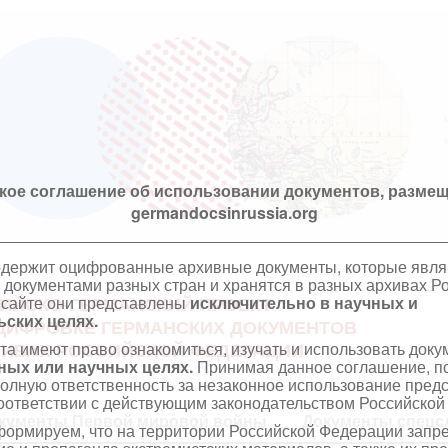
кое соглашение об использовании документов, размещ
germandocsinrussia.org
одержит оцифрованные архивные документы, которые явл
документами разных стран и хранятся в разных архивах Р
 сайте они представлены
исключительно в научных и
ИЙСКО-ГЕРМАНСКИЙ ПРОЕКТ
ских целях.
ЦИФРОВКЕ ГЕРМАНСКИХ ДОКУМЕНТОВ
та имеют право ознакомиться, изучать и использовать док
ХИВАХ РОССИЙСКОЙ ФЕДЕРАЦИИ
ных или научных целях.
Принимая данное соглашение, по
полную ответственность за незаконное использование пре
оответствии с действующим законодательством Российской
кументы Первой мировой войны
Документы спецс
ормируем, что на территории Российской Федерации запр