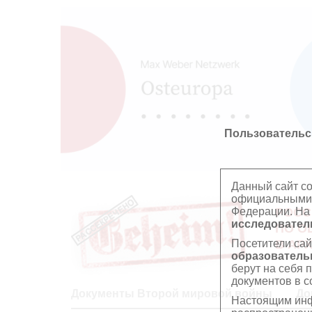
Пользовательс
Данный сайт с
официальными 
Федерации. На
РОСС
исследователь
ПО О
Посетители сай
В АР
образователь
берут на себя 
документов в с
Документы Второй мировой войны
До
Настоящим инф