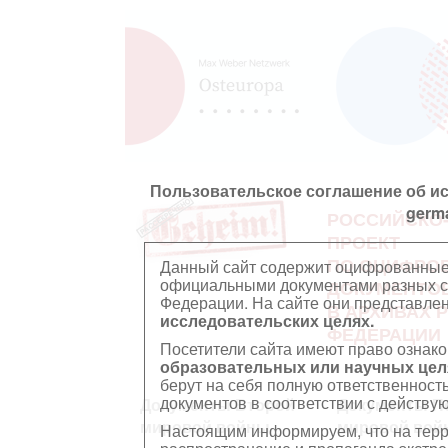
Пользовательское соглашение об и
germ
РОССИЙСКО
ПРОЕКТ
ПО ОЦИФРО
Данный сайт содержит оцифрованные
официальными документами разных ст
ДОКУМЕНТО
Федерации. На сайте они представл
В АРХИВАХ 
исследовательских целях.
ФЕДЕРАЦИИ
Посетители сайта имеют право ознако
образовательных или научных цел
берут на себя полную ответственност
документов в соответствии с действ
Документы Второй
Документы П
мировой войны
мировой вой
Настоящим информируем, что на тер