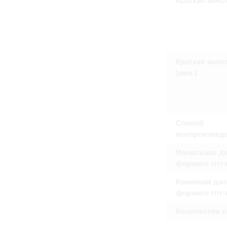
Право на ознакомление с документами
принятия условий настоящего соглаш
Краткая анно
(нем.)
Способ
воспроизвед
Начальная да
формате гггг
Конечная дат
формате гггг
Количество 