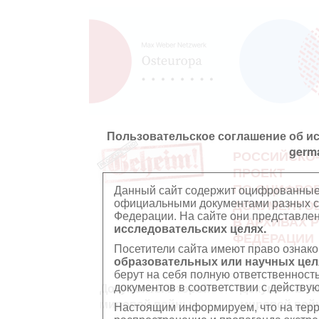
Пользовательское соглашение об и
germ
РОССИЙСКО
ПРОЕКТ
ПО ОЦИФРО
Данный сайт содержит оцифрованные
официальными документами разных ст
ДОКУМЕНТО
Федерации. На сайте они представл
В АРХИВАХ 
исследовательских целях.
ФЕДЕРАЦИИ
Посетители сайта имеют право ознако
образовательных или научных цел
берут на себя полную ответственност
документов в соответствии с действ
Документы Второй
Документы П
мировой войны
мировой вой
Настоящим информируем, что на тер