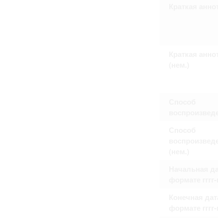
Право на ознакомление с документами
Краткая анно
принятия условий настоящего соглаш
Краткая анно
(нем.)
Способ
воспроизвед
Способ
воспроизвед
(нем.)
Начальная да
формате гггг
Конечная дат
формате гггг